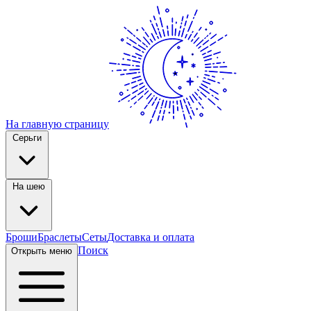
На главную страницу
Серьги
На шею
Броши
Браслеты
Сеты
Доставка и оплата
Поиск
Открыть меню