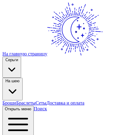
На главную страницу
Серьги
На шею
Броши
Браслеты
Сеты
Доставка и оплата
Поиск
Открыть меню