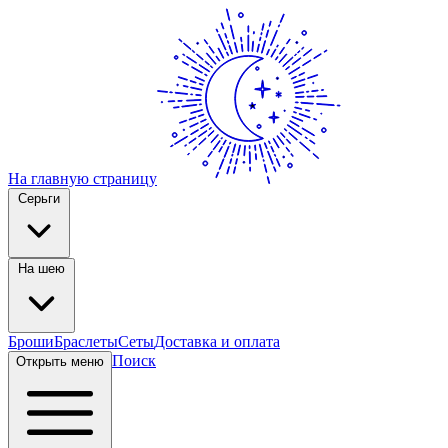
На главную страницу
Серьги
На шею
Броши
Браслеты
Сеты
Доставка и оплата
Поиск
Открыть меню