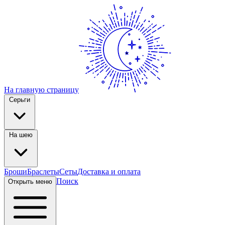
На главную страницу
Серьги
На шею
Броши
Браслеты
Сеты
Доставка и оплата
Поиск
Открыть меню