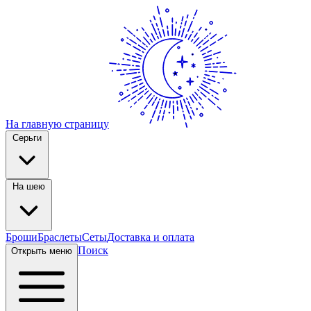
На главную страницу
Серьги
На шею
Броши
Браслеты
Сеты
Доставка и оплата
Поиск
Открыть меню